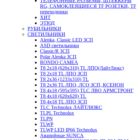
ТЕЛЕФОННЫЕ РАЗЪЕМЫ, ШТЕККЕРЫ
RG, САМОКЛЕЯЩИЕСЯ TF РОЗЕТКИ, TF
переходники
ХИТ
ЭТЮД
РУБИЛЬНИКИ
СВЕТИЛЬНИКИ
Alenka, Classic LED ЗСП
ASD светильники
Classic/R ЗСП
Polar Alenka ЗСП
RONDO CAMEA
T8 2х18 (620х310) TL ЛПО(ЛайтЛюкс)
T8 2х18 TL ЛПО ЗСП
T8 2х36 (1233х310) TL
T8 2х36 TL ЛПО, ЛСО ЗСП, КСЕНОН
T8 4х18 (595х595) TLC ЛВО АРМСТРОНГ
T8 4х18 (620х620) TL
T8 4х18 TL ЛПО ЗСП
TLC Technolux ЛАЙТЛЮКС
TLPL Technolux
TLPN
TLWP
TLWP LED IP66 Technolux
Аварийные SUNCA