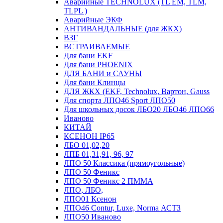
Аварийные ТECHNOLUX (TL EM, TLM,
TLPL )
Аварийные ЭКФ
АНТИВАНДАЛЬНЫЕ (для ЖКХ)
ВЗГ
ВСТРАИВАЕМЫЕ
Для бани EKF
Для бани PHOENIX
ДЛЯ БАНИ и САУНЫ
Для бани Клинцы
ДЛЯ ЖКХ (EKF, Technolux, Вартон, Gauss
Для спорта ЛПО46 Sport ЛПО50
Для школьных досок ЛБО20 ЛБО46 ЛПО66
Иваново
КИТАЙ
КСЕНОН IP65
ЛБО 01,02,20
ЛПБ 01,31,91, 96, 97
ЛПО 50 Классика (прямоугольные)
ЛПО 50 Феникс
ЛПО 50 Феникс 2 ПММА
ЛПО, ЛБО,
ЛПО01 Ксенон
ЛПО46 Contur, Luxe, Norma АСТЗ
ЛПО50 Иваново