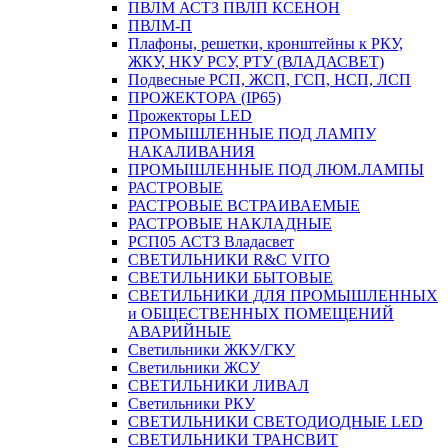
ПВЛМ АСТЗ ПВЛП КСЕНОН
ПВЛМ-П
Плафоны, решетки, кронштейны к РКУ,
ЖКУ, НКУ РСУ, РТУ (ВЛАДАСВЕТ)
Подвесные РСП, ЖСП, ГСП, НСП, ЛСП
ПРОЖЕКТОРА (IP65)
Прожекторы LED
ПРОМЫШЛЕННЫЕ ПОД ЛАМПУ
НАКАЛИВАНИЯ
ПРОМЫШЛЕННЫЕ ПОД ЛЮМ.ЛАМПЫ
РАСТРОВЫЕ
РАСТРОВЫЕ ВСТРАИВАЕМЫЕ
РАСТРОВЫЕ НАКЛАДНЫЕ
РСП05 АСТЗ Владасвет
СВЕТИЛЬНИКИ R&C VITO
СВЕТИЛЬНИКИ БЫТОВЫЕ
СВЕТИЛЬНИКИ ДЛЯ ПРОМЫШЛЕННЫХ
и ОБЩЕСТВЕННЫХ ПОМЕЩЕНИЙ
АВАРИЙНЫЕ
Светильники ЖКУ/ГКУ
Светильники ЖСУ
СВЕТИЛЬНИКИ ЛИВАЛ
Светильники РКУ
СВЕТИЛЬНИКИ СВЕТОДИОДНЫЕ LED
СВЕТИЛЬНИКИ ТРАНСВИТ