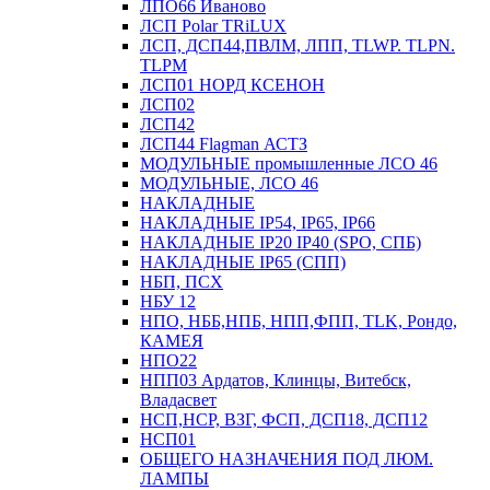
ЛПО66 Иваново
ЛСП Polar TRiLUX
ЛСП, ДСП44,ПВЛМ, ЛПП, TLWP. TLPN.
TLPM
ЛСП01 НОРД КСЕНОН
ЛСП02
ЛСП42
ЛСП44 Flagman АСТЗ
МОДУЛЬНЫЕ промышленные ЛСО 46
МОДУЛЬНЫЕ, ЛСО 46
НАКЛАДНЫЕ
НАКЛАДНЫЕ IP54, IP65, IP66
НАКЛАДНЫЕ IP20 IP40 (SPO, СПБ)
НАКЛАДНЫЕ IP65 (СПП)
НБП, ПСХ
НБУ 12
НПО, НББ,НПБ, НПП,ФПП, TLK, Рондо,
КАМЕЯ
НПО22
НПП03 Ардатов, Клинцы, Витебск,
Владасвет
НСП,НСР, ВЗГ, ФСП, ДСП18, ДСП12
НСП01
ОБЩЕГО НАЗНАЧЕНИЯ ПОД ЛЮМ.
ЛАМПЫ