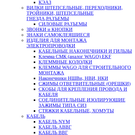
КЭАЗ
ВИЛКИ ШТЕПСЕЛЬНЫЕ, ПЕРЕХОДНИКИ,
ТРОЙНИКИ, ШТЕПСЕЛЬНЫЕ
ГНЕЗДА,РАЗЪЕМЫ
СИЛОВЫЕ РАЗЪЕМЫ
ЗВОНКИ и КНОПКИ
ЗНАКИ САМОКЛЕЯЩИЕСЯ
ИЗДЕЛИЯ ДЛЯ МОНТАЖА
ЭЛЕКТРОПРОВОДКИ
КАБЕЛЬНЫЕ НАКОНЕЧНИКИ И ГИЛЬЗЫ
Клемма СМК (аналог WAGO) EKF
КЛЕММНЫЕ КОЛОДКИ
КЛЕММЫ WAGO ДЛЯ СТРОИТЕЛЬНОГО
МОНТАЖА
Наконечники НШВи, НВИ, НКИ
СЖИМЫ ОТВЕТВИТЕЛЬНЫЕ (ОРЕШКИ)
СКОБЫ ДЛЯ КРЕПЛЕНИЯ ПРОВОДА И
КАБЕЛЯ
СОЕДИНИТЕЛЬНЫЕ ИЗОЛИРУЮЩИЕ
ЗАЖИМЫ ТИПА СИЗ
СТЯЖКИ КАБЕЛЬНЫЕ, ХОМУТЫ
КАБЕЛЬ
КАБЕЛЬ NYM
КАБЕЛЬ АВВГ
КАБЕЛЬ ВВГ