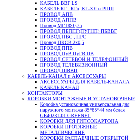
КАБЕЛЬ ВВГ LS
КАБЕЛЬ КГ , КГн, КГ-ХЛ и РПШ
ПРОВОД АПВ
ПРОВОД АППВ
Провод МГТФ 0,75
ПРОВОД ПБППГ(ПУГНП) ПБВВГ
ПРОВОД ПВС , ПРС
Провод ПКСВ 2х0,5
ПРОВОД ППВ
ПРОВОД ПуВ ПуГВ ПВ
ПРОВОД СЕТЕВОЙ И ТЕЛЕФОННЫЙ
ПРОВОД ТЕЛЕВИЗИОННЫЙ
ПРОВОД ШВВП
КАБЕЛЬ-КАНАЛ и АКСЕССУАРЫ
АКСЕССУАРЫ ДЛЯ КАБЕЛЬ-КАНАЛА
КАБЕЛЬ-КАНАЛ
КОНТАКТОРЫ
КОРОБКИ МОНТАЖНЫЕ И УСТАНОВОЧНЫЕ
Коробка установочная универсальная для
наружного монтажа 85*85*44 мм белая
GE40231-01 GREENEL
КОРОБКИ ДЛЯ ГИПСОКАРТОНА
КОРОБКИ ПРОТЯЖНЫЕ
МЕТАЛЛИЧЕСКИЕ
КОРОБКИ РАСПАЕЧНЫЕ ОТКРЫТОЙ