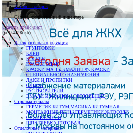
/
Каталог товаров
/
Садово-хозяйственный инвентарь
Скачать прайс-лист
(pdf, 4.096 kb)
Лакокрасочная продукция
ГРУНТОВКИ
КЛЕИ
КОЛЕРЫ
КРАСКИ ВДАК
КРАСКИ МА-15, ЭМАЛИ ПФ, КРАСКИ
СПЕЦИАЛЬНОГО НАЗНАЧЕНИЯ
ЛАКИ И ПРОПИТКИ
ОЛИФА
РАСТВОРИТЕЛИ
ЭМАЛИ И КРАСКИ АЭРОЗОЛЬНЫЕ
Стройматериалы
ГЕРМЕТИК,БИТУМ,МАСИКА БИТУМНАЯ
МОНТАЖНЫЕ ПЕНЫ,ГЕРМЕТИКИ,Ж/ГВОЗДИ
СУХИЕ СМЕСИ
ШПАТЛЕВКА ГОТОВАЯ
Отделочные материалы