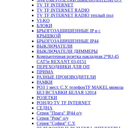
TV TF INTERNET
TV TF INTERNET RADIO
TV TF INTERNET RADIO теплый пол
VI-KO
БЛОКИ
БРЫЗГОЗАЩИЩЕННЫЕ IP и c
КРЫШКОЙ
БРЫЗГОЗАЩИЩЕННЫЕ IP44
ВЫКЛЮЧАТЕЛИ
ВЫКЛЮЧАТЕЛИ ДИММЕРЫ
Компьютерная розетка накладная 2*RJ-45
CAT5e REXANT 03-0151
ПЕРЕХОДНИКИ ДЛЯ ОП
ПРИМА
РАЗНЫЕ ПРОИЗВОДИТЕЛИ
РАМКИ
РОЗ 1 мест. С.У. телефонTF MAKEL мимоза
БЕЗ ВСТАВКИ БЕЛАЯ 12014
РОЗЕТКИ
РОНДО TV TF INTERNET
СЕДНА
Серия "Прага" IP44 о/у
Серия "Рим" о/у
Серия "София" С.У.