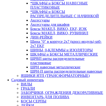
*ШКАФЫ и БОКСЫ НАВЕСНЫЕ
ПЛАСТИКОВЫЕ
*ШКАФЫ и БОКСЫ
РАСПРЕДЕЛИТЕЛЬНЫЕ С НАЧИНКОЙ
Аксессуары
Аксессуары для шкафов
Боксы МАКЕЛ, ВИКО, EKF, ИЭК
Боксы МАКЕЛ, ВИКО, РУВИНИЛ
ДИН-РЕЙКИ
Шина "0" в корпусе 2х7 (кросс-модуль) sn0-
2х7 EKF
ШИНЫ, 0-КЛЕММЫ и ИЗОЛЯТОРЫ
ШКАФЫ и БОКСЫ МЕТАЛЛИЧЕСКИЕ
ЩРВП щиты распределительные
пластиковые
ЩРН навесные металлические
ЩРН-П щиты распределительные навесные
ЯЩИКИ ЯТП (ТРАНСФОРМАТОРНЫЕ)
Садовый инвентарь
ВИЛЫ
ГРАБЛИ
ЗАБОРЧИКИ, ОГРАЖДЕНИЯ ДЕКОРАТИВНЫЕ
ИНВЕНТАРЬ ДЛЯ ПОЛИВА
КОСЫ,СЕРПЫ
ЛЕЙКИ